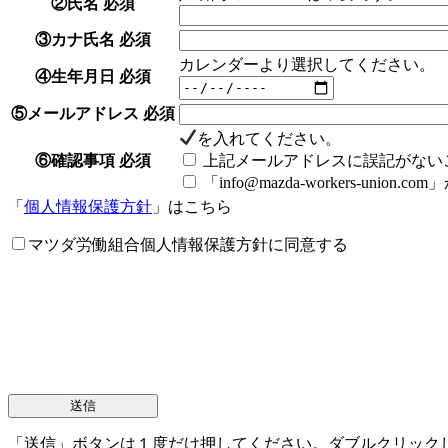
②氏名
必須
③カナ氏名
必須
カレンダーより選択してください。
④生年月日
必須
⑤メールアドレス
必須
を入れてください。
⑥確認事項
必須
上記メールアドレスに誤記がない
「info@mazda-workers-u
「
個人情報保護方針
」はこちら
マツダ労働組合個人情報保護方針に同意する
「送信」ボタンは１度だけ押してください。ダブルクリック