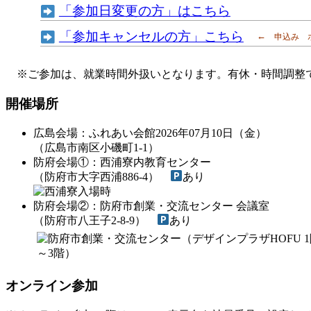
「参加日変更の方」はこちら
「参加キャンセルの方」こちら
←
申込み
※ご参加は、就業時間外扱いとなります。有休・時間調整
開催場所
広島会場
：ふれあい会館2026年07月10日（金）
（広島市南区小磯町1-1）
防府会場①
：西浦寮内教育センター
（防府市大字西浦886-4）
あり
防府会場②
：防府市創業・交流センター 会議室
（防府市八王子2-8-9）
あり
オンライン参加